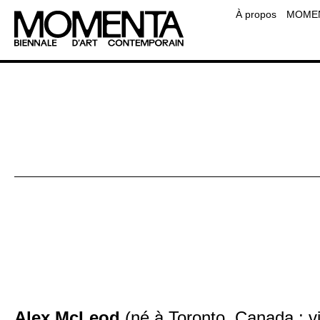
Équipe
À propos
MOMENT
Contact
Foire aux questions
Ressourc
Alex McLeod
(né à Toronto, Canada ; vi