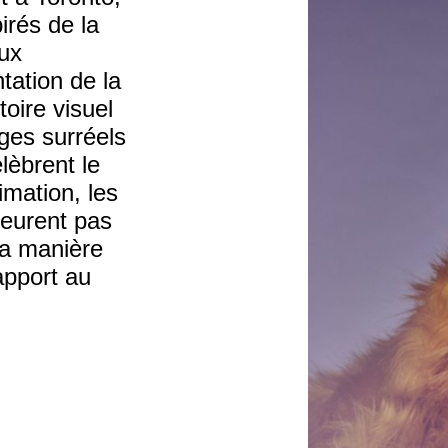
irés de la
aux
tation de la
oire visuel
ges surréels
élèbrent le
imation, les
eurent pas
 la manière
apport au