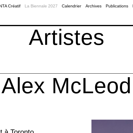
2019
Planifier sa visite à Montréal
MOMENTA Balado
A Créatif
La Biennale 2027
Calendrier
Archives
Publications
2017
Accessibilité
Programmes publics
es éducatives
Nos partenaires
Diffusion web
Artistes
Alex McLeod
t à Toronto,