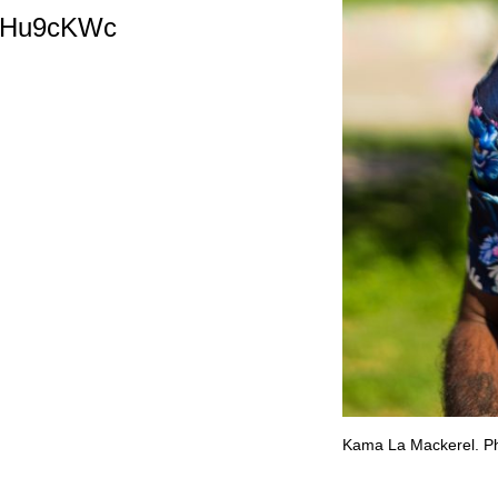
ZUHu9cKWc
Kama La Mackerel. Ph