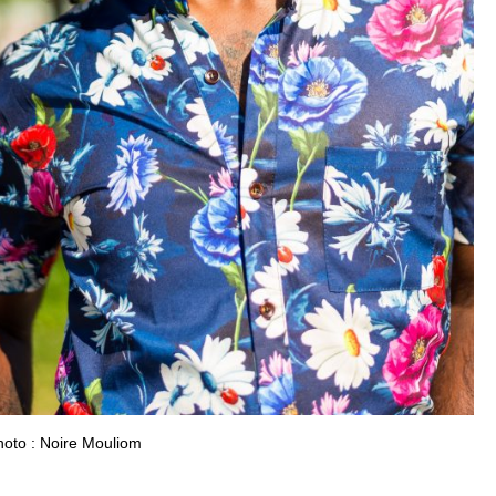
oto : Noire Mouliom