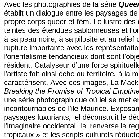
Avec les photographies de la série
Queer
établit un dialogue entre les paysages de s
propre corps queer et fèm. Le lustre des g
teintes des étendues sablonneuses et l’o
à sa peau noire, à sa pilosité et au relie
rupture importante avec les représentati
l’orientalisme tendancieux dont sont l’obje
résident. Catalyseur d’une force spirituel
l’artiste fait ainsi écho au territoire, à la mu
caractérisent. Avec ces images, La Mack
Breaking the Promise of Tropical Emptine
une série photographique où iel se met en
incontournables de l’ile Maurice. Exposan
paysages luxuriants, iel déconstruit le d
l’imaginaire occidental. Iel renverse le re
tropicaux » et les scripts culturels réduc