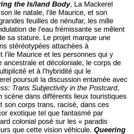
ing the Is/land Body
, La Mackerel
on ile natale, l’ile Maurice, et son
randes feuilles de nénufar, les mille
ndulation de l’eau frémissante se mêlent
f de sa stature. Le projet marque une
ons stéréotypées attachées à
t l’ile Maurice et les personnes qui y
le ancestrale et décoloniale, le corps de
ltiplicité et à l’hybridité qui le
erel poursuit la discussion entamée avec
ss: Trans Subjectivity in the Postcard
,
 scène dans différents lieux touristiques
t son corps trans, racisé, dans ces
écor exotique tel que fantasmé par
gard colonial posé sur les « paradis
teurs que cette vision véhicule.
Queering