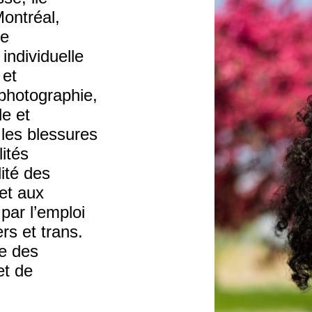
Montréal,
de
individuelle
 et
photographie,
le et
 les blessures
lités
ité des
 et aux
par l’emploi
s et trans.
ée des
et de