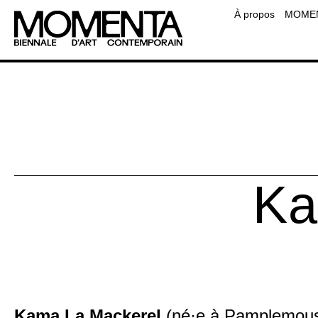
Équipe
À propos
MOMENT
Contact
Foire aux questions
Ressourc
Ka
Kama La Mackerel
(né·e à Pamplemouss