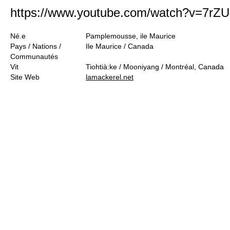
https://www.youtube.com/watch?v=7r
Né.e
Pamplemousse, ile Maurice
Pays / Nations /
Ile Maurice / Canada
Communautés
Vit
Tiohtià:ke / Mooniyang / Montréal, Canada
Site Web
lamackerel.net