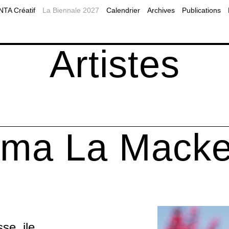
2019
Planifier sa visite à Montréal
MOMENTA Balado
A Créatif
La Biennale 2027
Calendrier
Archives
Publications
2017
Accessibilité
Programmes publics
es éducatives
Nos partenaires
Diffusion web
Artistes
ma La Macke
e, ile