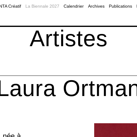
2019
Planifier sa visite à Montréal
MOMENTA Balado
A Créatif
La Biennale 2027
Calendrier
Archives
Publications
2017
Accessibilité
Programmes publics
es éducatives
Nos partenaires
Diffusion web
Artistes
Laura Ortma
 née à