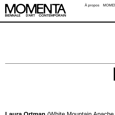
Équipe
À propos
MOMENT
Contact
Foire aux questions
Ressourc
Laura Ortman
(White Mountain Apache,