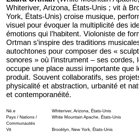
Whiteriver, Arizona, États-Unis ; vit à B
York, États-Unis) croise musique, perfor
visuel pour évoquer la multiplicité des id
émotions qui l’habitent. Violoniste de for
Ortman s’inspire des traditions musicale
autochtones pour composer des « sculp
sonores » où l’instrument – ses cordes, l
occupe une place aussi importante que le
produit. Souvent collaboratifs, ses proje
physicalité et abstraction, urbanité et nat
et contemporanéité.
Né.e
Whiteriver, Arizona, États-Unis
Pays / Nations /
White Mountain Apache, États-Unis
Communautés
Vit
Brooklyn, New York, États-Unis