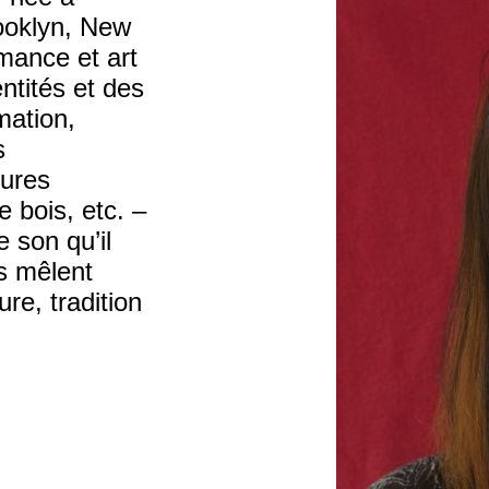
rooklyn, New
mance et art
entités et des
mation,
s
tures
e bois, etc. –
 son qu’il
ts mêlent
ure, tradition