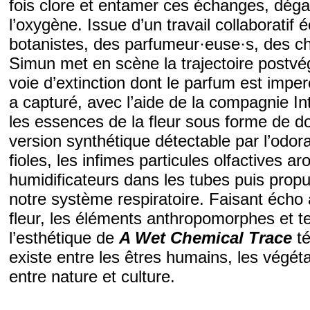
fois clore et entamer ces échanges, déga
l’oxygène. Issue d’un travail collaboratif
botanistes, des parfumeur·euse·s, des ch
Simun met en scène la trajectoire postvég
voie d’extinction dont le parfum est imper
a capturé, avec l’aide de
la compagnie Int
les essences de la fleur sous forme de d
version synthétique détectable par l’odor
fioles,
l
es infimes particules olfactives 
humidificateurs dans les tubes puis propu
notre système respiratoire. Faisant écho 
fleur, les éléments anthropomorphes et t
l’esthétique de
A Wet Chemical Trace
t
existe entre les êtres humains, les végéta
entre nature et culture.