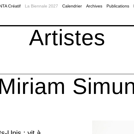
2019
Planifier sa visite à Montréal
MOMENTA Balado
A Créatif
La Biennale 2027
Calendrier
Archives
Publications
2017
Accessibilité
Programmes publics
es éducatives
Nos partenaires
Diffusion web
Artistes
Miriam Simu
s-Unis ; vit à