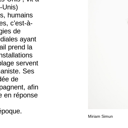
-Unis)
ps, humains
s, c’est-à-
gies de
diales ayant
il prend la
stallations
mblage servent
aniste. Ses
idée de
pagnent, afin
re en réponse
 époque.
Miriam Simun