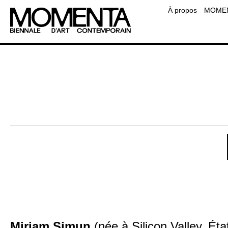
Équipe
À propos
MOMENT
Contact
Foire aux questions
Ressourc
Miriam Simun
(née à Silicon Valley, État