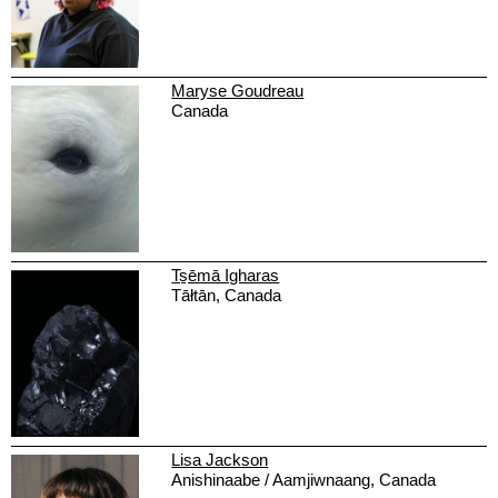
Maryse Goudreau
Canada
Ts̱ēmā Igharas
Tāłtān, Canada
Lisa Jackson
Anishinaabe / Aamjiwnaang, Canada