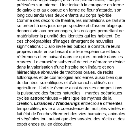
prélevées sur Internet. Une tortue à la carapace en forme
de galaxie et au cloaque en forme de fleur s’attarde, son
long cou tendu vers deux enfants au corps hybride.
Comme des décors de théâtre, les installations de l’artiste
se prêtent à des jeux de perspective et d’assemblage qui
donnent vie aux personnages, les collages permettant de
matérialiser la pluralité des identités qui les habitent. De
ces chorégraphies d’images émergent de nouvelles
significations : Diallo invite les publics à construire leurs
propres récits en se basant sur leur expérience et leurs
références et en puisant dans ce qui est montré dans les
œuvres. Le caractère subversif de cette démarche réside
dans la valorisation d’une histoire non linéaire et non
hiérarchique abreuvée de traditions orales, de récits
folkloriques et de cosmologies anciennes aussi bien que
de données scientifiques et d’almanachs utilisés en
agriculture. L’artiste évoque ainsi dans ses compositions
la puissance des forces naturelles
–
marées océaniques,
cycles astronomiques
–
ainsi que les mythes de la
création.
Errances /
Wanderings
entrecroise différentes
temporalités, invite à la coexistence de multiples vérités et
fait état de l’enchevêtrement des vies humaines, animales
et végétales tout autant que des savoirs, des récits et des
expériences qui en découlent.