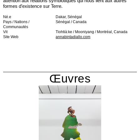
attention aux relations symbiotiques qui nous lient aux autres
formes d’existence sur Terre.
Né.e
Dakar, Sénégal
Pays / Nations /
Sénégal / Canada
Communautés
Vit
Tiohtià:ke / Mooniyang / Montréal, Canada
Site Web
annabintadiallo.com
Œuvres