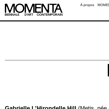
Équipe
À propos
MOMENT
Contact
Foire aux questions
Ressourc
Gabrielle L’Hirondelle Hill
(Metis, née