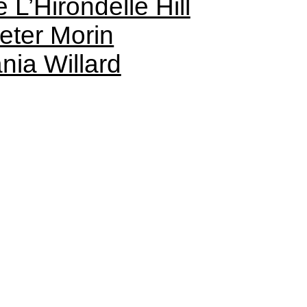
e L’Hirondelle Hill
eter Morin
nia Willard