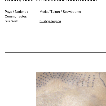
Pays / Nations /
Metis / Tāłtān / Secwépemc
Communautés
Site Web
bushgallery.ca