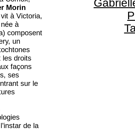
Gabriell
er Morin
P
it à Victoria,
née à
Ta
da) composent
ry, un
utochtones
 les droits
aux façons
es, ses
ntrant sur le
ltures
s
logies
l’instar de la