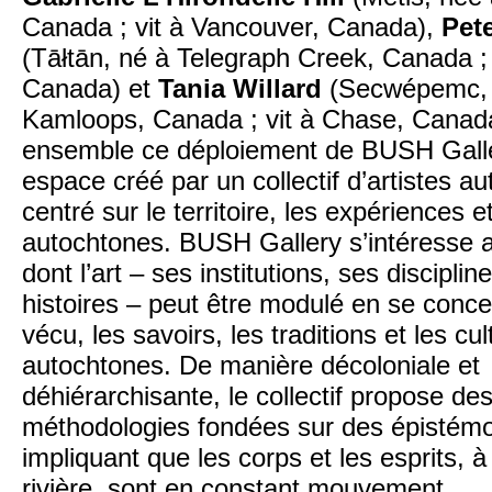
Canada ; vit à Vancouver, Canada),
Pet
(Tāłtān, né à Telegraph Creek, Canada ; v
Canada) et
Tania Willard
(Secwépemc, 
Kamloops, Canada ; vit à Chase, Cana
ensemble ce déploiement de BUSH Galle
espace créé par un collectif d’artistes a
centré sur le territoire, les expériences et
autochtones. BUSH Gallery s’intéresse 
dont l’art – ses institutions, ses disciplin
histoires – peut être modulé en se conce
vécu, les savoirs, les traditions et les cu
autochtones. De manière décoloniale et
déhiérarchisante, le collectif propose de
méthodologies fondées sur des épistémo
impliquant que les corps et les esprits, à 
rivière, sont en constant mouvement.