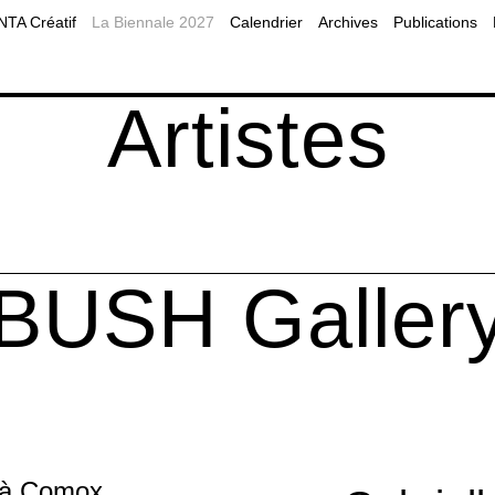
2019
Planifier sa visite à Montréal
MOMENTA Balado
A Créatif
La Biennale 2027
Calendrier
Archives
Publications
2017
Accessibilité
Programmes publics
es éducatives
Nos partenaires
Diffusion web
Artistes
BUSH Galler
 à Comox,