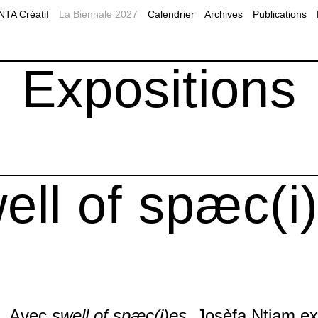
2019
Planifier sa visite à Montréal
MOMENTA Balado
A Créatif
La Biennale 2027
Calendrier
Archives
Publications
2017
Accessibilité
Programmes publics
es éducatives
Nos partenaires
Diffusion web
Expositions
ell of spæc(i
Avec
swell of spæc(i)es
, Josèfa Ntjam ex