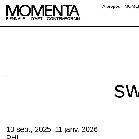
Équipe
À propos
MOMENT
Contact
Foire aux questions
Ressourc
sw
10 sept, 2025
–
11 janv, 2026
PHI