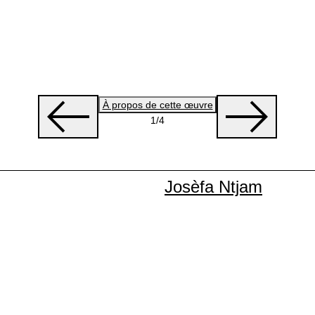
À propos de cette œuvre
1
/4
Josèfa Ntjam